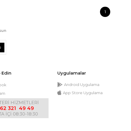
1
lsun
R
p Edin
Uygulamalar
Android Uygulama
ook
App Store Uygulama
ram
ERİ HİZMETLERİ
62 321 49 49
A İÇİ 08:30-18:30