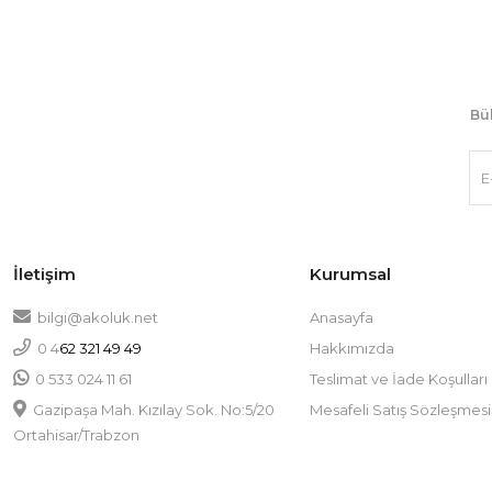
Bül
İletişim
Kurumsal
bilgi@akoluk.net
Anasayfa
0 4
Hakkımızda
62 321 49 49
0 533 024 11 61
Teslimat ve İade Koşulları
Gazipaşa Mah. Kızılay Sok. No:5/20
Mesafeli Satış Sözleşmesi
Ortahisar/Trabzon