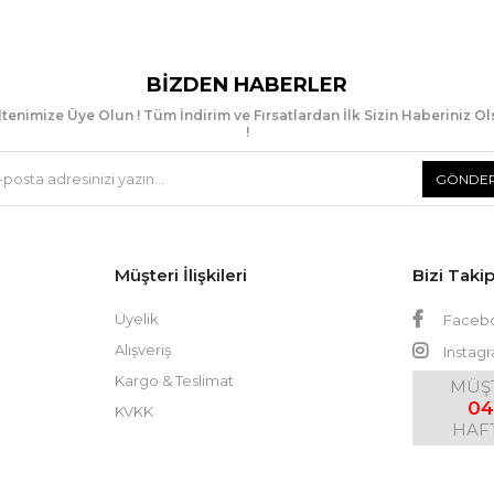
BIZDEN HABERLER
tenimize Üye Olun ! Tüm İndirim ve Fırsatlardan İlk Sizin Haberiniz O
!
GÖNDE
Müşteri İlişkileri
Bizi Taki
Üyelik
Faceb
Alışveriş
Instag
Kargo & Teslimat
MÜŞT
04
KVKK
HAFT