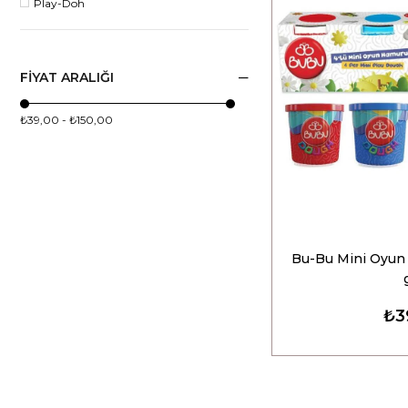
Play-Doh
FIYAT ARALIĞI
₺39,00 - ₺150,00
Bu-Bu Mini Oyun
₺3