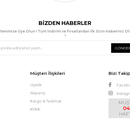
BIZDEN HABERLER
tenimize Üye Olun ! Tüm İndirim ve Fırsatlardan İlk Sizin Haberiniz O
!
GÖNDE
Müşteri İlişkileri
Bizi Taki
Üyelik
Faceb
Alışveriş
Instag
Kargo & Teslimat
MÜŞT
04
KVKK
HAFT