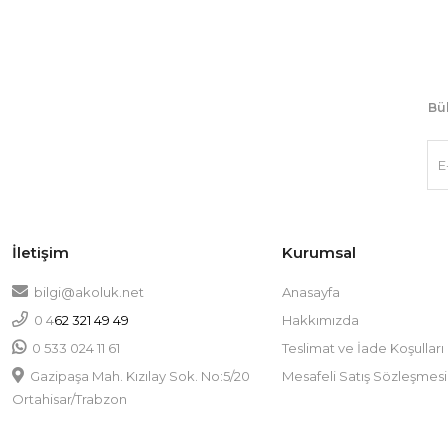
Bül
İletişim
Kurumsal
bilgi@akoluk.net
Anasayfa
0 4
Hakkımızda
62 321 49 49
0 533 024 11 61
Teslimat ve İade Koşulları
Gazipaşa Mah. Kızılay Sok. No:5/20
Mesafeli Satış Sözleşmesi
Ortahisar/Trabzon