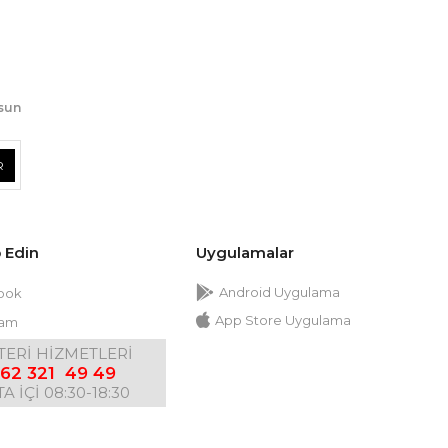
lsun
R
p Edin
Uygulamalar
Android Uygulama
ook
App Store Uygulama
ram
ERİ HİZMETLERİ
62 321 49 49
A İÇİ 08:30-18:30