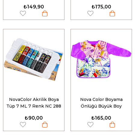
287
₺149,90
₺175,00
NovaColor Akrilik Boya
Nova Color Boyama
Tüp 7 ML 7 Renk NC 288
Önlüğü Büyük Boy
Pembe NC-4108
₺90,00
₺165,00