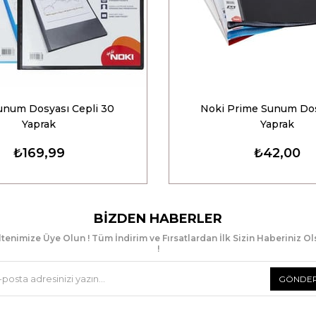
unum Dosyası Cepli 30
Noki Prime Sunum Dos
Yaprak
Yaprak
₺169,99
₺42,00
BIZDEN HABERLER
tenimize Üye Olun ! Tüm İndirim ve Fırsatlardan İlk Sizin Haberiniz O
!
GÖNDE