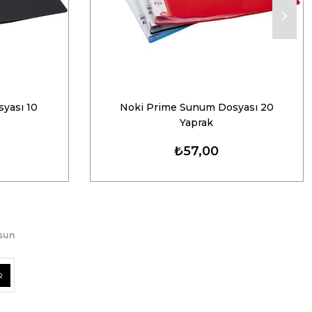
yası 10
Noki Prime Sunum Dosyası 20
Yaprak
₺57,00
lsun
R