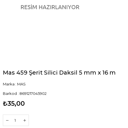
Mas 459 Şerit Silici Daksil 5 mm x 16 m
Marka
:
MAS
Barkod
:
8691217045902
₺35,00