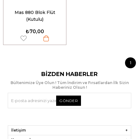
Mas 880 Blok Flüt
(Kutulu)
₺70,00
1
BIZDEN HABERLER
Bültenimize Üye Olun ! Tüm İndirim ve Fırsatlardan İlk Sizin
Haberiniz Olsun !
GÖNDER
İletişim