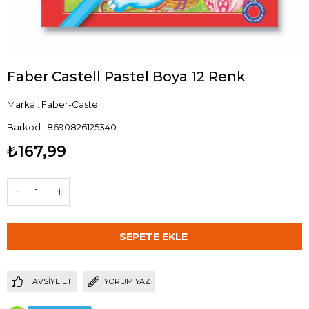
Faber Castell Pastel Boya 12 Renk
Marka
:
Faber-Castell
Barkod
:
8690826125340
₺167,99
TAVSIYE ET
YORUM YAZ