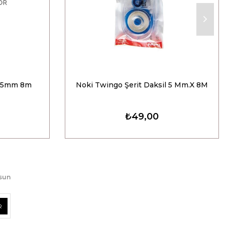
di 5mm 8m
Noki Twingo Şerit Daksil 5 Mm.X 8M
₺49,00
lsun
R