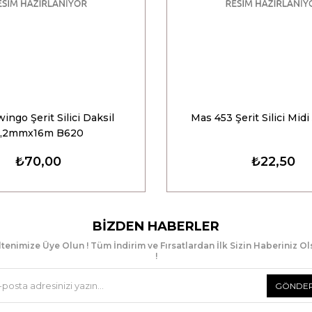
ingo Şerit Silici Daksil
Mas 453 Şerit Silici Mi
,2mmx16m B620
₺70,00
₺22,50
BIZDEN HABERLER
tenimize Üye Olun ! Tüm İndirim ve Fırsatlardan İlk Sizin Haberiniz O
!
GÖNDE