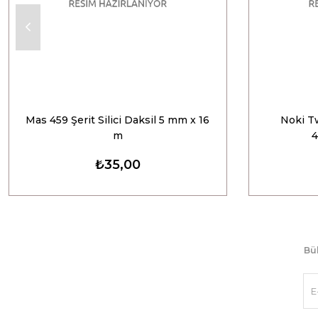
Mas 459 Şerit Silici Daksil 5 mm x 16
Noki Tw
m
4
₺35,00
Bül