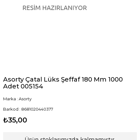
Asorty Çatal Lüks Şeffaf 180 Mm 1000
Adet 005154
Marka
:
Asorty
Barkod
:
8681020440377
₺35,00
Ürün stoklarımızda kalmamıştır.