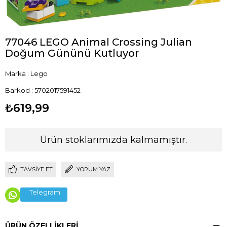
77046 LEGO Animal Crossing Julian
Doğum Gününü Kutluyor
Marka
:
Lego
Barkod
:
5702017591452
₺619,99
Ürün stoklarımızda kalmamıştır.
TAVSIYE ET
YORUM YAZ
Telegram
ÜRÜN ÖZELLIKLERI